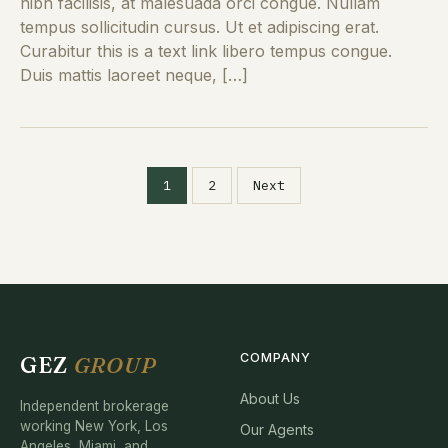
nibh facilisis, at malesuada orci congue. Nullam
tempus sollicitudin cursus. Ut et adipiscing erat.
Curabitur this is a text link libero tempus congue.
Duis mattis laoreet neque, […]
1
2
Next
COMPANY
GEZ
GROUP
About Us
Independent brokerage
working New York, Los
Our Agents
Angeles, Miami, and